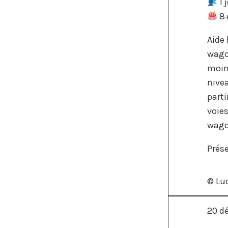
1 
8
Aide 
wago
moins
nive
parti
voies
wago
Prés
© Lu
20 d