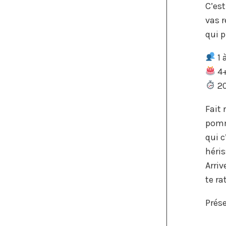
C’est
vas r
qui p
1 
4
20
Fait 
pomm
qui c
héris
Arriv
te ra
Prés