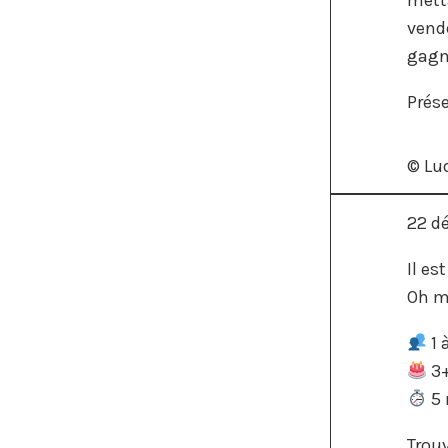
vende
gagne
Prés
© Lu
22 d
Il es
Oh m
1 
3
5 
Trouv