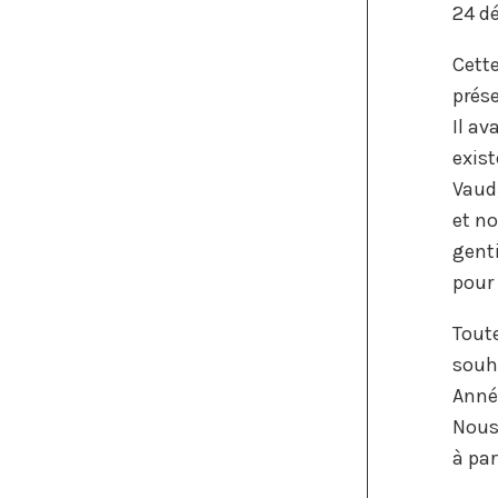
24 d
Cette
prése
Il av
exist
Vaud,
et no
genti
pour 
Toute
souh
Anné
Nous
à par