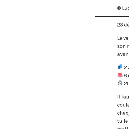
© Lu
23 d
Le ve
son m
avant
2 
6
20
Il fa
coule
chaqu
tuile
metta