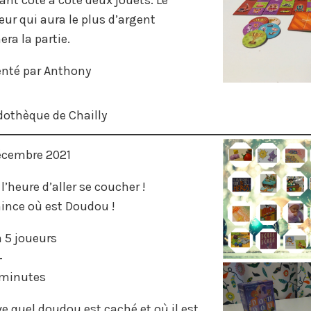
ur qui aura le plus d’argent
ra la partie.
enté par Anthony
dothèque de Chailly
écembre 2021
t l’heure d’aller se coucher !
ince où est Doudou !
à 5 joueurs
+
minutes
e quel doudou est caché et où il est