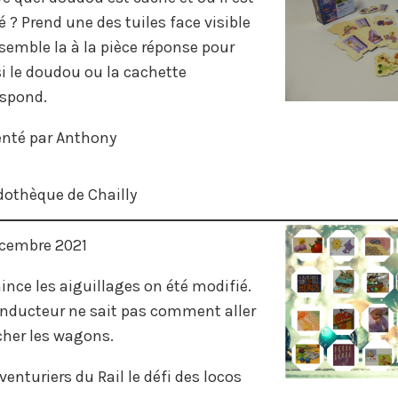
 ? Prend une des tuiles face visible
semble la à la pièce réponse pour
si le doudou ou la cachette
espond.
enté par Anthony
dothèque de Chailly
écembre 2021
nce les aiguillages on été modifié.
onducteur ne sait pas comment aller
cher les wagons.
venturiers du Rail le défi des locos