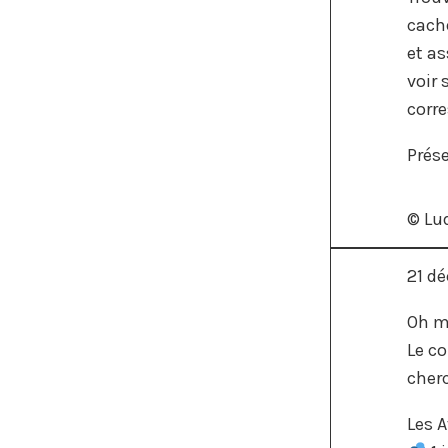
caché
et as
voir 
corr
Prés
© Lu
21 d
Oh mi
Le c
cher
Les A