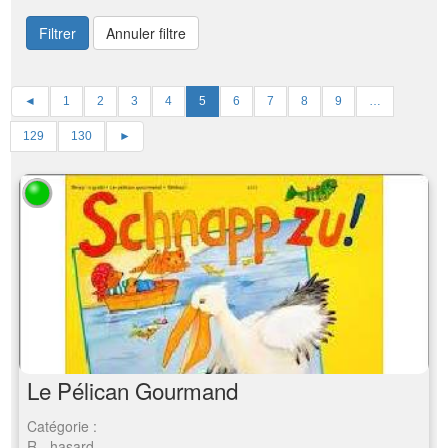
Filtrer
Annuler filtre
◄
1
2
3
4
5
6
7
8
9
…
129
130
►
Le Pélican Gourmand
Catégorie :
R - hasard