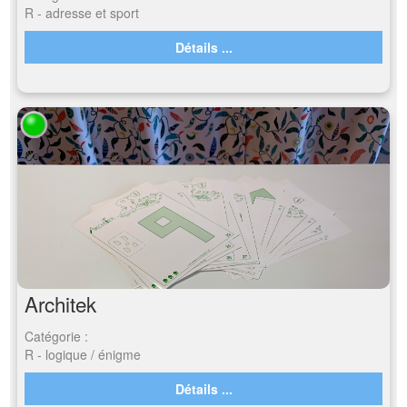
R - adresse et sport
Détails ...
Architek
Catégorie :
R - logique / énigme
Détails ...