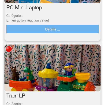
PC Mini-Laptop
Catégorie :
E - jeu action-réaction virtuel
Détails ...
Train LP
Catégorie :