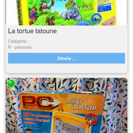
La tortue tatoune
Catégorie :
R - parcours
Détails ...