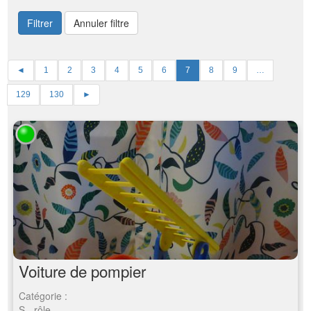
Filtrer
Annuler filtre
◄
1
2
3
4
5
6
7
8
9
…
129
130
►
Voiture de pompier
Catégorie :
S - rôle