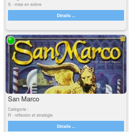
S - mise en scène
Détails ...
San Marco
Catégorie :
R - réflexion et stratégie
Détails ...