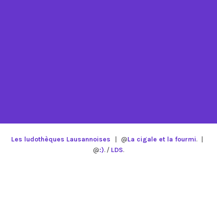
Les ludothèques Lausannoises
|
@
La cigale et la fourmi
.
|
@
:)
. /
LDS
.