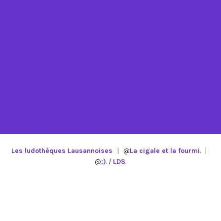
Les ludothèques Lausannoises
|
@
La cigale et la fourmi
.
|
@
:)
. /
LDS
.